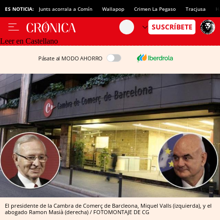
ES NOTICIA:
Junts acorrala a Comín
Wallapop
Crimen La Pegaso
Tracjusa
H
Leer en Castellano
Pásate al MODO AHORRO
El presidente de la Cambra de Comerç de Barcleona, Miquel Valls (izquierda), y el
abogado Ramon Masià (derecha) / FOTOMONTAJE DE CG