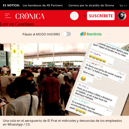
ES NOTICIA:
Los bandazos de AX Partners
Carrera por la alcaldía de Girona
La sec
Leer en Castellano
Pásate al MODO AHORRO
Una cola en el aeropuerto de El Prat el miércoles y denuncias de los empleados
en WhatsApp / CG