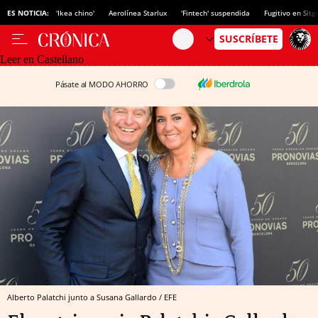
ES NOTICIA:
'Ikea chino'
Aerolínea Starlux
'Fintech' suspendida
Fugitivo en Sitg
Leer en Castellano
Pásate al MODO AHORRO
Alberto Palatchi junto a Susana Gallardo / EFE