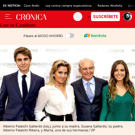
ES NOTICIA:
Caso Andic
Ley contra compra especulativa
Radares Altafulla
Junt
Leer en Castellano
Pásate al MODO AHORRO
Alberto Palatchi Gallardo (izq.), junto a su madre, Susana Gallardo; su padre,
Alberto Palatchi Ribera, y Marta, una de sus hermanas / EP