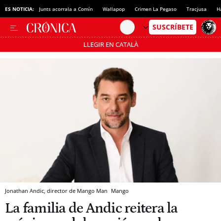
ES NOTICIA:
Junts acorrala a Comín
Wallapop
Crimen La Pegaso
Tracjusa
H
LLEGIR EN CATALÀ
Pásate al MODO AHORRO
Jonathan Andic, director de Mango Man
Mango
La familia de Andic reitera la