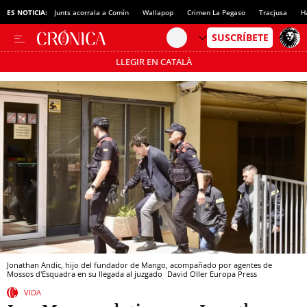
ES NOTICIA:
Junts acorrala a Comín
Wallapop
Crimen La Pegaso
Tracjusa
H
LLEGIR EN CATALÀ
Pásate al MODO AHORRO
Jonathan Andic, hijo del fundador de Mango, acompañado por agentes de
Mossos d'Esquadra en su llegada al juzgado
David Oller
Europa Press
VIDA