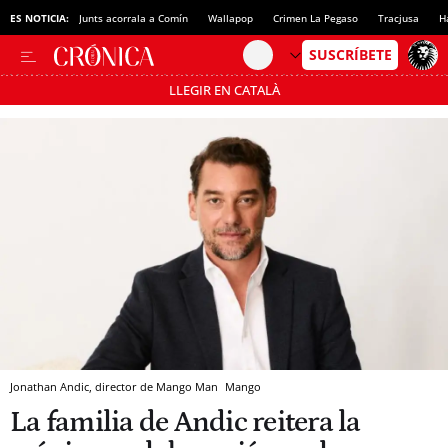
ES NOTICIA:
Junts acorrala a Comín
Wallapop
Crimen La Pegaso
Tracjusa
H
LLEGIR EN CATALÀ
Pásate al MODO AHORRO
Jonathan Andic, director de Mango Man
Mango
La familia de Andic reitera la