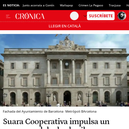
ES NOTICIA:
Junts acorrala a Comín
Wallapop
Crimen La Pegaso
Tracjusa
H
LLEGIR EN CATALÀ
Pásate al MODO AHORRO
Fachada del Ayuntamiento de Barcelona
Metrópoli
BArcelona
Suara Cooperativa impulsa un