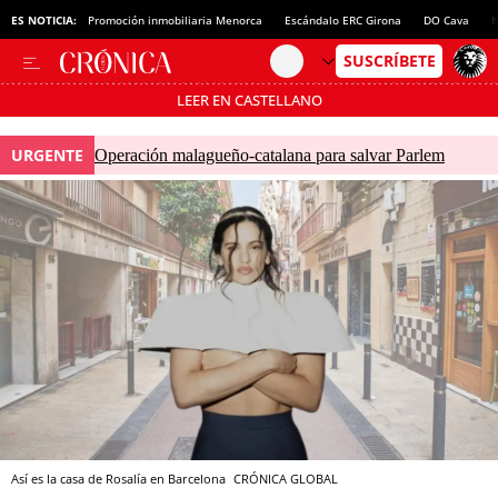
ES NOTICIA:
Promoción inmobiliaria Menorca
Escándalo ERC Girona
DO Cava
N
LEER EN CASTELLANO
Pásate al MODO AHORRO
URGENTE
Operación malagueño-catalana para salvar Parlem
Así es la casa de Rosalía en Barcelona
CRÓNICA GLOBAL