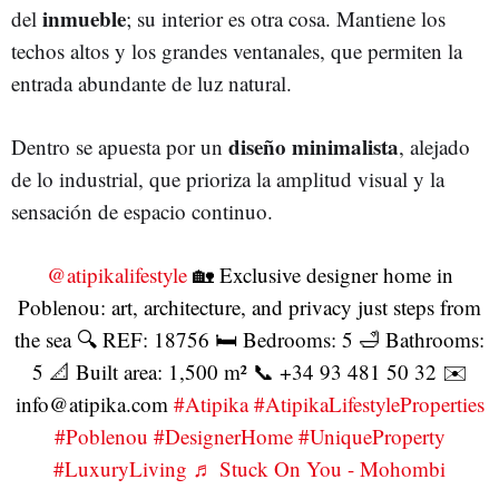
inmueble
del
; su interior es otra cosa. Mantiene los
techos altos y los grandes ventanales, que permiten la
entrada abundante de luz natural.
diseño minimalista
Dentro se apuesta por un
, alejado
de lo industrial, que prioriza la amplitud visual y la
sensación de espacio continuo.
@atipikalifestyle
🏡 Exclusive designer home in
Poblenou: art, architecture, and privacy just steps from
the sea 🔍 REF: 18756 🛏 Bedrooms: 5 🛁 Bathrooms:
5 📐 Built area: 1,500 m² 📞 +34 93 481 50 32 ✉️
info@atipika.com
#Atipika
#AtipikaLifestyleProperties
#Poblenou
#DesignerHome
#UniqueProperty
#LuxuryLiving
♬ Stuck On You - Mohombi