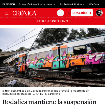
ES NOTICIA:
Promoción inmobiliaria Menorca
Escándalo ERC Girona
DO Cava
N
LEER EN CASTELLANO
Pásate al MODO AHORRO
El tren descarrilado en Gelida (Barcelona) que provocó la muerte de un
maquinista en prácticas
GALA ESPÍN
Barcelona
Rodalies mantiene la suspensión