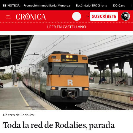
ES NOTICIA:
Promoción inmobiliaria Menorca
Escándalo ERC Girona
DO Cava
N
LEER EN CASTELLANO
Pásate al MODO AHORRO
Un tren de Rodalies
Toda la red de Rodalies, parada