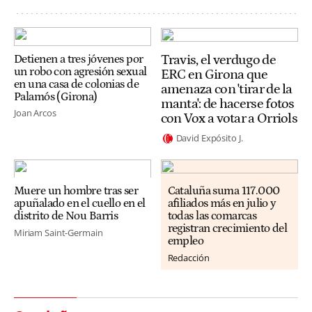
Travis, el verdugo de
Detienen a tres jóvenes por
un robo con agresión sexual
ERC en Girona que
en una casa de colonias de
amenaza con 'tirar de la
Palamós (Girona)
manta': de hacerse fotos
Joan Arcos
con Vox a votar a Orriols
David Expósito J.
Muere un hombre tras ser
Cataluña suma 117.000
apuñalado en el cuello en el
afiliados más en julio y
distrito de Nou Barris
todas las comarcas
registran crecimiento del
Miriam Saint-Germain
empleo
Redacción