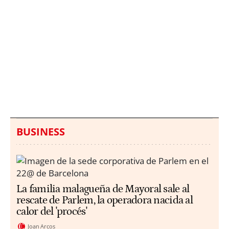
Italia investiga el
Protecció Civil alerta de
hallazgo de bolsas con
un aumento de los
millones en una playa
ahogamientos
de Sicilia
BUSINESS
La familia malagueña de Mayoral sale al
rescate de Parlem, la operadora nacida al
calor del 'procés'
Joan Arcos