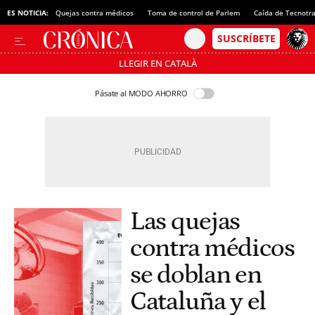
ES NOTICIA:
Quejas contra médicos
Toma de control de Parlem
Caída de Tecnotr
LLEGIR EN CATALÀ
Pásate al MODO AHORRO
Las quejas
contra médicos
se doblan en
Cataluña y el