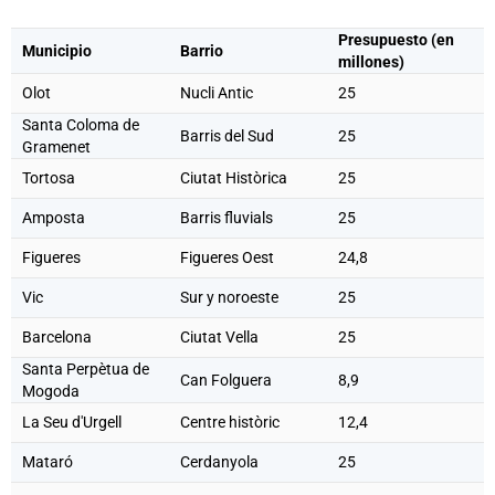
Presupuesto (en
Municipio
Barrio
millones)
Olot
Nucli Antic
25
Santa Coloma de
Barris del Sud
25
Gramenet
Tortosa
Ciutat Històrica
25
Amposta
Barris fluvials
25
Figueres
Figueres Oest
24,8
Vic
Sur y noroeste
25
Barcelona
Ciutat Vella
25
Santa Perpètua de
Can Folguera
8,9
Mogoda
La Seu d'Urgell
Centre històric
12,4
Mataró
Cerdanyola
25