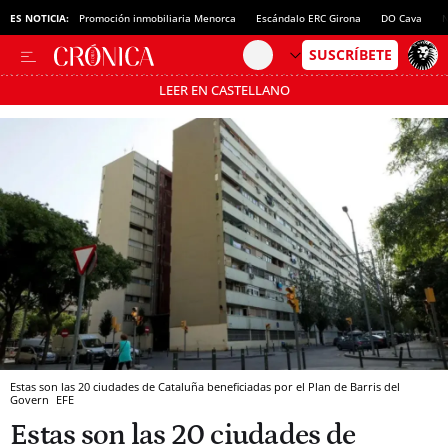
ES NOTICIA:
Promoción inmobiliaria Menorca
Escándalo ERC Girona
DO Cava
N
LEER EN CASTELLANO
Pásate al MODO AHORRO
Estas son las 20 ciudades de Cataluña beneficiadas por el Plan de Barris del
Govern
EFE
Estas son las 20 ciudades de