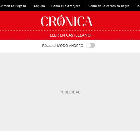
Crimen La Pegaso
Tracjusa
Habla el extranjero
Pueblo de la cerámica negra
Re
LEER EN CASTELLANO
Pásate al MODO AHORRO