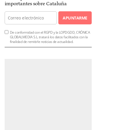
importantes sobre Cataluña
APUNTARME
De conformidad con el RGPD y la LOPDGDD, CRÓNICA
GLOBALMEDIA S.L. tratará los datos facilitados con la
finalidad de remitirle noticias de actualidad.