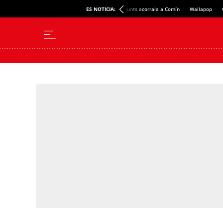
ES NOTICIA:
Junts acorrala a Comín
Wallapop