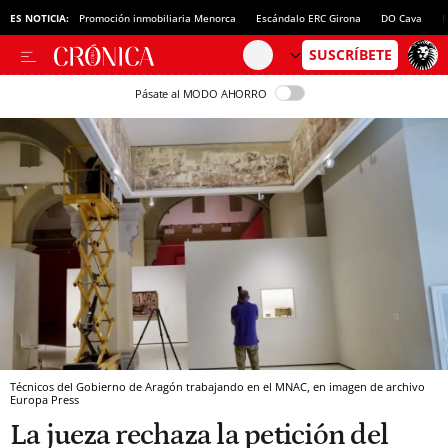
ES NOTICIA:
Promoción inmobiliaria Menorca
Escándalo ERC Girona
DO Cava
N
Pásate al MODO AHORRO
Técnicos del Gobierno de Aragón trabajando en el MNAC, en imagen de archivo
Europa Press
La jueza rechaza la petición del