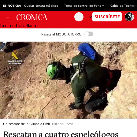
ES NOTICIA:
Quejas contra médicos
Toma de control de Parlem
Caída de Tecnotr
Leer en Castellano
Pásate al MODO AHORRO
Un rescate de la Guardia Civil
Europa Press
Rescatan a cuatro espeleólogos