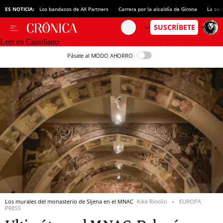
ES NOTICIA:
Los bandazos de AX Partners
Carrera por la alcaldía de Girona
La sec
Leer en Castellano
Pásate al MODO AHORRO
Los murales del monasterio de Sijena en el MNAC
Kike Rincón
EUROPA
PRESS