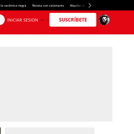
 la cerámica negra
Receta con calamares
Alquiler de habitaciones en España
Créd