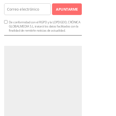
APUNTARME
De conformidad con el RGPD y la LOPDGDD, CRÓNICA
GLOBALMEDIA S.L. tratará los datos facilitados con la
finalidad de remitirle noticias de actualidad.