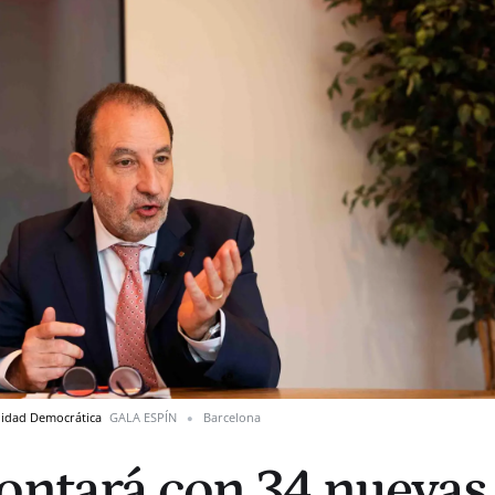
Calidad Democrática
GALA ESPÍN
Barcelona
ontará con 34 nuevas