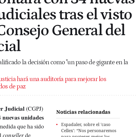
diciales tras el visto
Consejo General del
cial
calificado la decisión como "un paso de gigante en la
usticia hará una auditoría para mejorar los
dos de paz
r Judicial
(CGPJ)
Noticias relacionadas
4 nuevas unidades
Espadaler, sobre el 'caso
medida que ha sido
Cellex': “Nos personaremos
el
conseller
de
para proteger mejor los