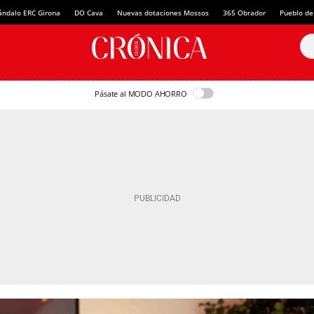
ándalo ERC Girona
DO Cava
Nuevas dotaciones Mossos
365 Obrador
Pueblo de
Pásate al MODO AHORRO