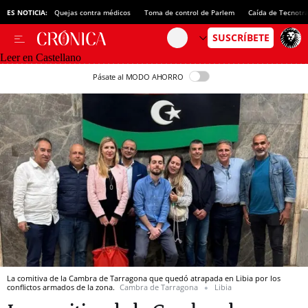
ES NOTICIA:
Quejas contra médicos
Toma de control de Parlem
Caída de Tecnotr
Leer en Castellano
Pásate al MODO AHORRO
La comitiva de la Cambra de Tarragona que quedó atrapada en Libia por los
conflictos armados de la zona.
Cambra de Tarragona
Libia