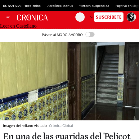
ES NOTICIA:
'Ikea chino'
Aerolínea Starlux
'Fintech' suspendida
Fugitivo en Sitg
Leer en Castellano
Pásate al MODO AHORRO
Imagen del rellano visitado
Crónica Global
En una de las guaridas del 'Pelicot