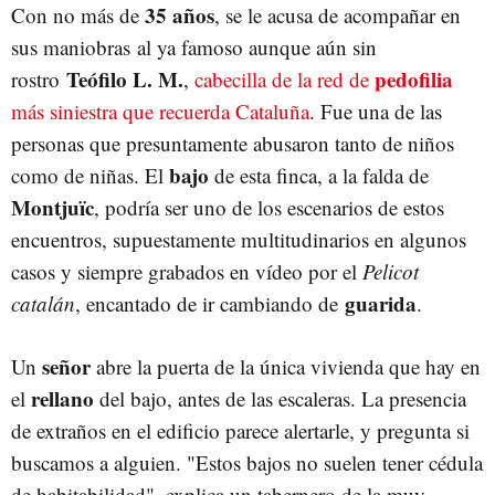
35 años
Con no más de
, se le acusa de acompañar en
sus maniobras al ya famoso aunque aún sin
Teófilo L. M.
pedofilia
rostro
,
cabecilla de la red de
más siniestra que recuerda Cataluña
. Fue una de las
personas que presuntamente abusaron tanto de niños
bajo
como de niñas. El
de esta finca, a la falda de
Montjuïc
, podría ser uno de los escenarios de estos
encuentros, supuestamente multitudinarios en algunos
casos y siempre grabados en vídeo por el
Pelicot
guarida
catalán
, encantado de ir cambiando de
.
señor
Un
abre la puerta de la única vivienda que hay en
rellano
el
del bajo, antes de las escaleras. La presencia
de extraños en el edificio parece alertarle, y pregunta si
buscamos a alguien. "Estos bajos no suelen tener cédula
de habitabilidad", explica un tabernero de la muy