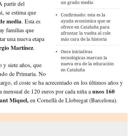
un grado medio
 partir del
, se estima que
Confirmado: esta es la
 de media
. Esta es
ayuda económica que se
ofrece en Cataluña para
hay familias que
afrontar la vuelta al cole
ntar una nueva etapa
más cara de la historia
rgio Martínez
.
Once iniciativas
tecnológicas marcan la
nueva era de la educación
o y siete años, que
en Cataluña
undo de Primaria. No
argo, el coste se ha acrecentado en los últimos años y
unos 160
ta mensual de 120 euros por cada niña a
Sant Miquel,
en Cornellà de Llobregat (Barcelona).