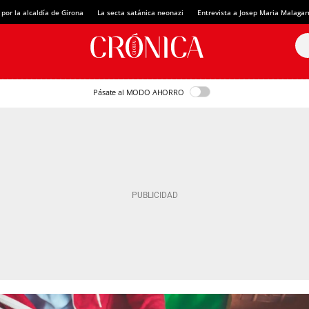
 por la alcaldía de Girona
La secta satánica neonazi
Entrevista a Josep Maria Malagar
Pásate al MODO AHORRO