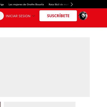
riga
Las mujeres de Onofre Bouvila
Ruta fácil de montaña
Nuevo tresmil de los Pir