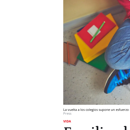
La vuelta a los colegios supone un esfuerz
Press
VIDA