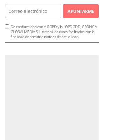
APUNTARME
De conformidad con el RGPD y la LOPDGDD, CRÓNICA
GLOBALMEDIA S.L. tratará los datos facilitados con la
finalidad de remitirle noticias de actualidad.