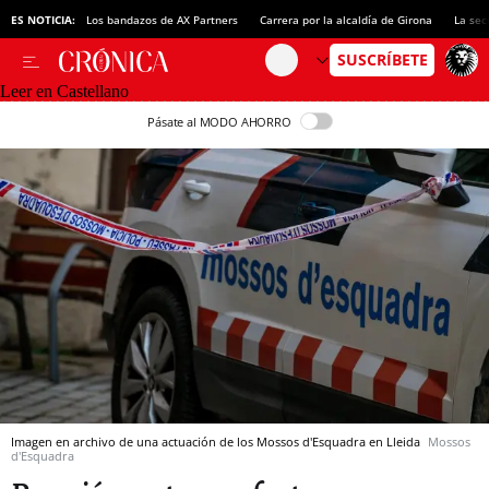
ES NOTICIA:
Los bandazos de AX Partners
Carrera por la alcaldía de Girona
La sec
Leer en Castellano
Pásate al MODO AHORRO
Imagen en archivo de una actuación de los Mossos d'Esquadra en Lleida
Mossos
d'Esquadra