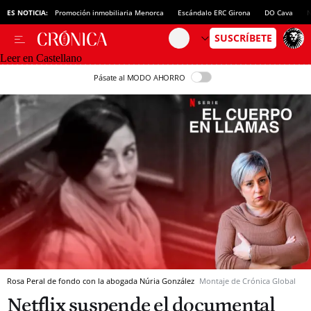
ES NOTICIA:
Promoción inmobiliaria Menorca
Escándalo ERC Girona
DO Cava
N
Leer en Castellano
Pásate al MODO AHORRO
Rosa Peral de fondo con la abogada Núria González
Montaje de Crónica Global
Netflix suspende el documental