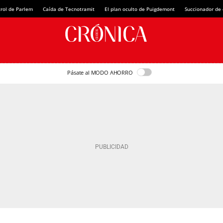
rol de Parlem
Caída de Tecnotramit
El plan oculto de Puigdemont
Succionador de c
Pásate al MODO AHORRO