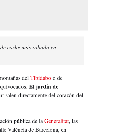
a de coche más robada en
s montañas del
Tibidabo
o de
El jardín de
equivocados.
ent salen directamente del corazón del
tación pública de la
Generalitat
, las
alle València de Barcelona, en