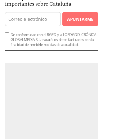
importantes sobre Cataluña
APUNTARME
De conformidad con el RGPD y la LOPDGDD, CRÓNICA
GLOBALMEDIA S.L. tratará los datos facilitados con la
finalidad de remitirle noticias de actualidad.