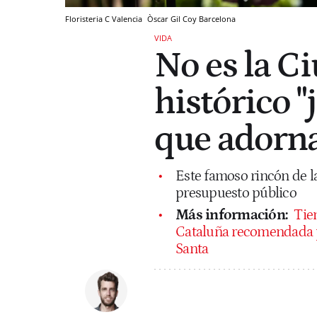
Floristeria C Valencia
Òscar Gil Coy
Barcelona
VIDA
No es la Ci
histórico "
que adorna
Este famoso rincón de la
presupuesto público
Más información:
Tien
Cataluña recomendada p
Santa