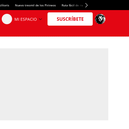
lítoris
Nuevo tresmil de los Pirineos
Ruta fácil de montaña
El arroz más meloso