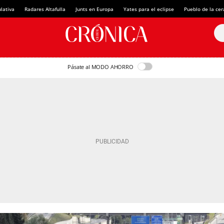
lativa
Radares Altafulla
Junts en Europa
Yates para el eclipse
Pueblo de la ce
Pásate al MODO AHORRO