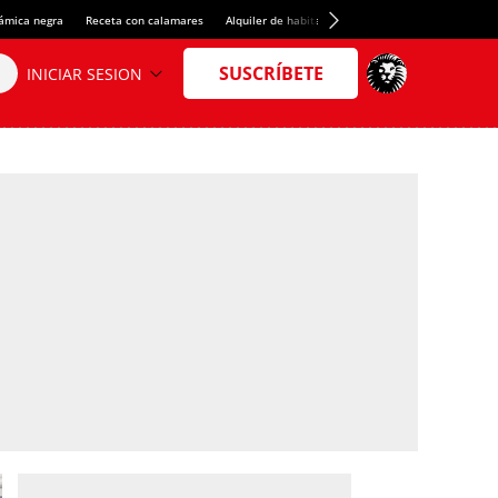
rámica negra
Receta con calamares
Alquiler de habitaciones en España
Crédito del