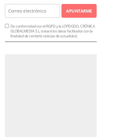
APUNTARME
De conformidad con el RGPD y la LOPDGDD, CRÓNICA
GLOBALMEDIA S.L. tratará los datos facilitados con la
finalidad de remitirle noticias de actualidad.