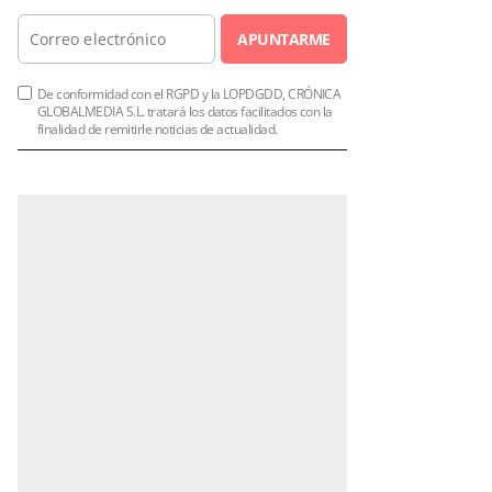
APUNTARME
De conformidad con el RGPD y la LOPDGDD, CRÓNICA
GLOBALMEDIA S.L. tratará los datos facilitados con la
finalidad de remitirle noticias de actualidad.