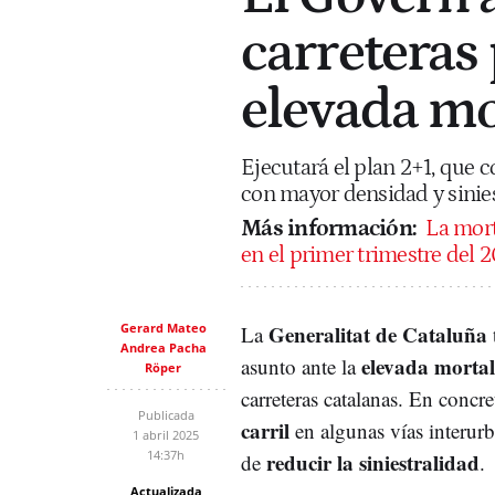
carreteras 
elevada mo
Ejecutará el plan 2+1, que co
con mayor densidad y siniest
Más información:
La mort
en el primer trimestre del 
Gerard Mateo
Generalitat de Cataluña
La
Andrea Pacha
elevada morta
asunto ante la
Röper
carreteras catalanas. En concr
Publicada
carril
en algunas vías interurb
1 abril 2025
14:37h
reducir la siniestralidad
de
.
Actualizada