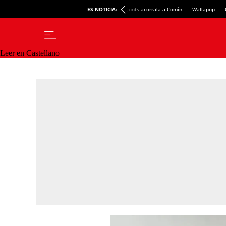
ES NOTICIA:
Junts acorrala a Comín
Wallapop
Leer en Castellano