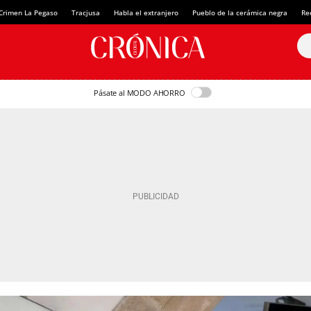
Crimen La Pegaso
Tracjusa
Habla el extranjero
Pueblo de la cerámica negra
Re
Pásate al MODO AHORRO