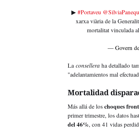
▶
#Portaveu
@SilviaPaneq
xarxa viària de la Generalit
mortalitat vinculada a
— Govern de
La
consellera
ha detallado tam
"adelantamientos mal efectuado
Mortalidad dispara
choques front
Más allá de los
primer trimestre, los datos ha
del 46%
, con 41 vidas perdid