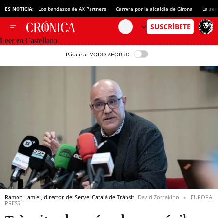
ES NOTICIA:
Los bandazos de AX Partners
Carrera por la alcaldía de Girona
La sec
Leer en Castellano
Pásate al MODO AHORRO
Ramon Lamiel, director del Servei Català de Trànsit
David Zorrakino
EUROPA
PRESS