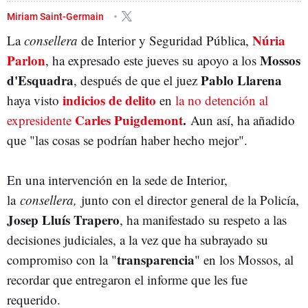
CONSEJERÍA DE INTERIOR
NÚRIA PARLON
Miriam Saint-Germain
Núria
La
consellera
de Interior y Seguridad Pública,
Parlon
Mossos
, ha expresado este jueves su apoyo a los
d'Esquadra
Pablo Llarena
, después de que el juez
indicios de delito
haya visto
en
la no detención al
Carles Puigdemont
.
expresidente
Aun así, ha añadido
que "las cosas se podrían haber hecho mejor".
En una intervención en la sede de Interior,
la
consellera,
junto con el director general de la Policía,
Josep Lluís Trapero
, ha manifestado su respeto a las
decisiones judiciales, a la vez que ha subrayado su
transparencia
compromiso con la "
" en los Mossos, al
recordar que entregaron el informe que les fue
requerido.