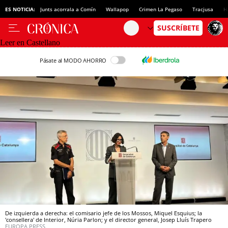
ES NOTICIA:
Junts acorrala a Comín
Wallapop
Crimen La Pegaso
Tracjusa
H
Leer en Castellano
Pásate al MODO AHORRO
De izquierda a derecha: el comisario jefe de los Mossos, Miquel Esquius; la
'consellera' de Interior, Núria Parlon; y el director general, Josep Lluís Trapero
EUROPA PRESS