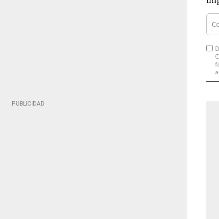
imp
D
C
f
a