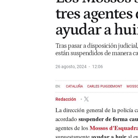
tres agentes
ayudar a hu
Tras pasar a disposición judicial
están suspendidos de manera cau
26 agosto, 2024
12:06
CATALUÑA
CARLES PUIGDEMONT
MOSSO
Redacción
La dirección general de la policía c
suspender de forma cau
acordado
Mossos d'Esquadra
agentes de los
ayudar a huir
supuestamente
al e