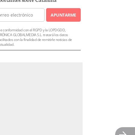
ortantes sobre Cataluña
APUNTARME
e conformidad con el RGPD y la LOPDGDD,
RÓNICA GLOBALMEDIA S.L. tratará los datos
acilitados con la finalidad de remitirle noticias de
ctualidad.