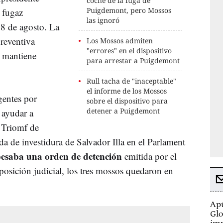
coche de la fuga de
Puigdemont, pero Mossos
 fugaz
las ignoró
 8 de agosto. La
reventiva
Los Mossos admiten
"errores" en el dispositivo
e mantiene
para arrestar a Puigdemont
Rull tacha de "inaceptable"
el informe de los Mossos
gentes por
sobre el dispositivo para
detener a Puigdemont
 ayudar a
 Triomf de
a de investidura de Salvador Illa en el Parlament
 pesaba una orden de detención
emitida por el
posición judicial, los tres mossos quedaron en
Apú
Glo