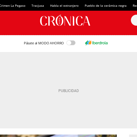
Crimen La Pegaso
Tracjusa
Habla el extranjero
Pueblo de la cerámica negra
Re
Pásate al MODO AHORRO