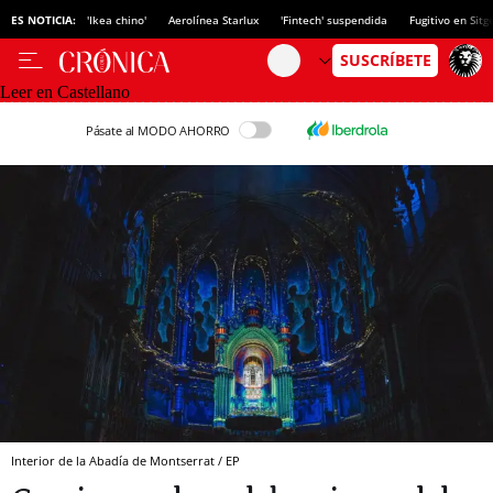
ES NOTICIA:
'Ikea chino'
Aerolínea Starlux
'Fintech' suspendida
Fugitivo en Sitg
Leer en Castellano
Pásate al MODO AHORRO
Interior de la Abadía de Montserrat / EP