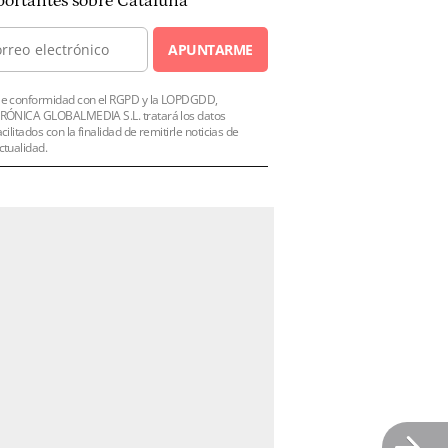
ortantes sobre Cataluña
APUNTARME
e conformidad con el RGPD y la LOPDGDD,
RÓNICA GLOBALMEDIA S.L. tratará los datos
acilitados con la finalidad de remitirle noticias de
ctualidad.