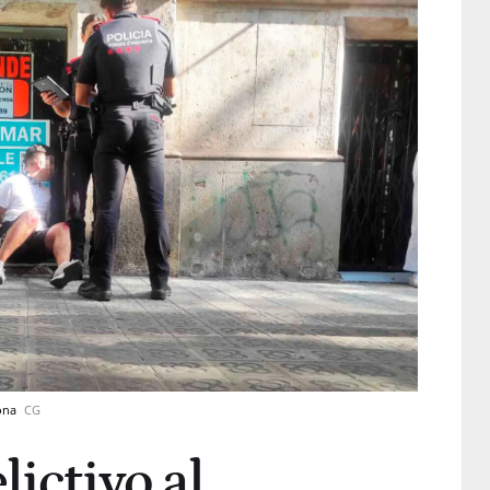
lona
CG
lictivo al