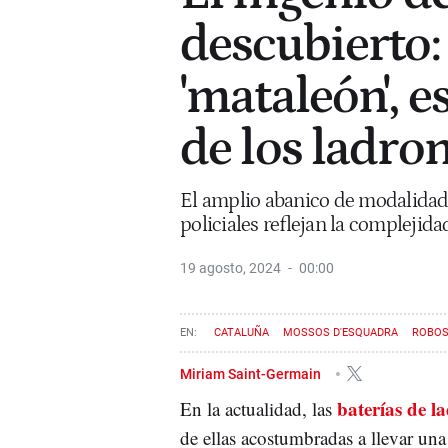
descubierto: 
'mataleón', e
de los ladro
El amplio abanico de modalidade
policiales reflejan la complejida
19 agosto, 2024
00:00
CATALUÑA
MOSSOS D'ESQUADRA
ROBO
Miriam Saint-Germain
baterías de l
En la actualidad, las
de ellas acostumbradas a llevar un