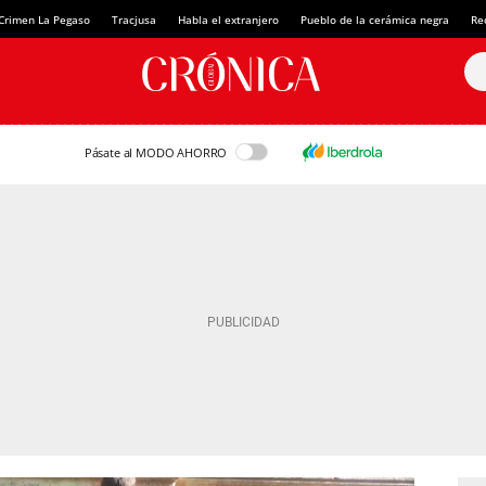
Crimen La Pegaso
Tracjusa
Habla el extranjero
Pueblo de la cerámica negra
Re
Pásate al MODO AHORRO