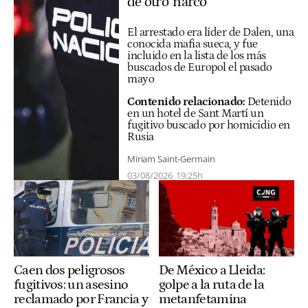
de otro 'narco'
El arrestado era líder de Dalen, una
conocida mafia sueca, y fue
incluido en la lista de los más
buscados de Europol el pasado
mayo
Contenido relacionado:
Detenido
en un hotel de Sant Martí un
fugitivo buscado por homicidio en
Rusia
Miriam Saint-Germain
03/08/2026
19:25h
Caen dos peligrosos
De México a Lleida:
fugitivos: un asesino
golpe a la ruta de la
reclamado por Francia y
metanfetamina