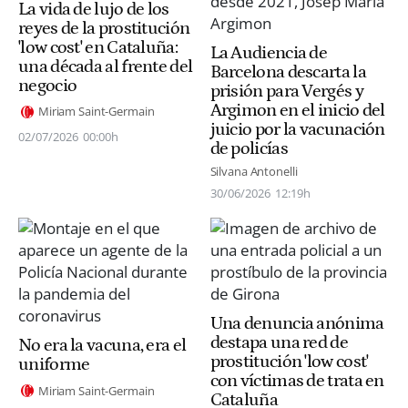
La vida de lujo de los
reyes de la prostitución
'low cost' en Cataluña:
La Audiencia de
una década al frente del
Barcelona descarta la
negocio
prisión para Vergés y
Argimon en el inicio del
Miriam Saint-Germain
juicio por la vacunación
02/07/2026
00:00h
de policías
Silvana Antonelli
30/06/2026
12:19h
Una denuncia anónima
destapa una red de
No era la vacuna, era el
prostitución 'low cost'
uniforme
con víctimas de trata en
Miriam Saint-Germain
Cataluña