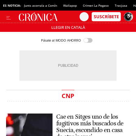
ES NOTICIA:
Junts acorrala a Comín
Wallapop
Crimen La Pegaso
Tracjusa
H
LLEGIR EN CATALÀ
Pásate al MODO AHORRO
CNP
Cae en Sitges uno de los
fugitivos más buscados de
Suecia, escondido en casa