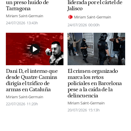
un preso huido de
liderada por el cártel de
Tarragona
Jalisco
Miriam Saint-Germain
Miriam Saint-Germain
24/07/2026
13:43h
24/07/2026
00:00h
El crimen organizado
Dani D., el interno que
marca los retos
desde Quatre Camins
policiales en Barcelona
dirigía el tráfico de
pese a la caída de la
armas en Cataluña
delincuencia
Miriam Saint-Germain
Miriam Saint-Germain
22/07/2026
11:20h
20/07/2026
15:13h