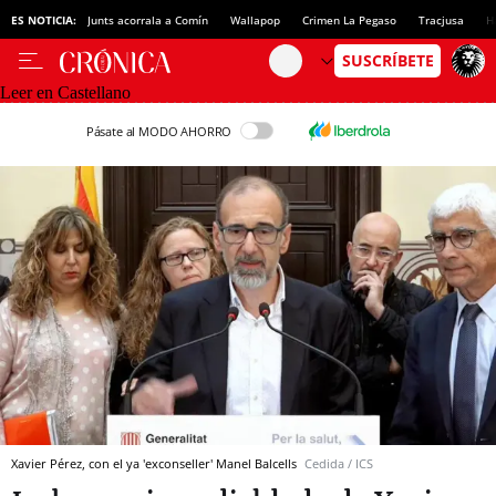
ES NOTICIA:
Junts acorrala a Comín
Wallapop
Crimen La Pegaso
Tracjusa
H
Leer en Castellano
Pásate al MODO AHORRO
Xavier Pérez, con el ya 'exconseller' Manel Balcells
Cedida / ICS