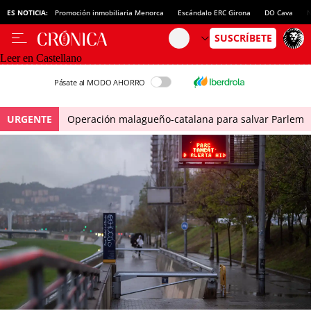
ES NOTICIA:
Promoción inmobiliaria Menorca
Escándalo ERC Girona
DO Cava
N
Leer en Castellano
Pásate al MODO AHORRO
URGENTE
Operación malagueño-catalana para salvar Parlem