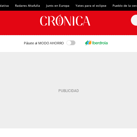
lativa
Radares Altafulla
Junts en Europa
Yates para el eclipse
Pueblo de la ce
Pásate al MODO AHORRO