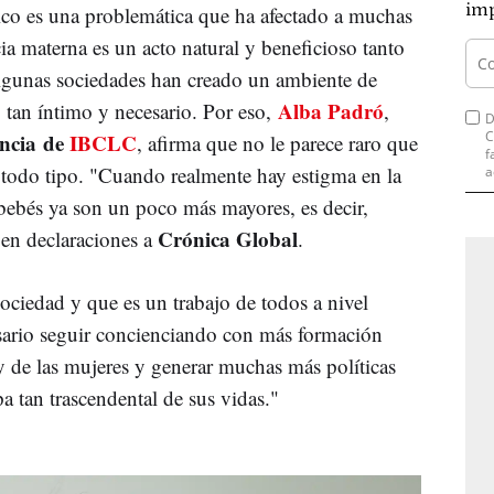
imp
ico es una problemática que ha afectado a muchas
ia materna es un acto natural y beneficioso tanto
algunas sociedades han creado un ambiente de
Alba Padró
 tan íntimo y necesario. Por eso,
,
D
C
ancia
de
IBCLC
, afirma que no le parece raro que
f
 todo tipo. "Cuando realmente hay estigma en la
a
 bebés ya son un poco más mayores, es decir,
Crónica Global
 en declaraciones a
.
sociedad y que es un trabajo de todos a nivel
esario seguir concienciando con más formación
y de las mujeres y generar muchas más políticas
a tan trascendental de sus vidas."