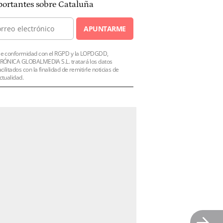
ortantes sobre Cataluña
APUNTARME
e conformidad con el RGPD y la LOPDGDD,
RÓNICA GLOBALMEDIA S.L. tratará los datos
acilitados con la finalidad de remitirle noticias de
ctualidad.