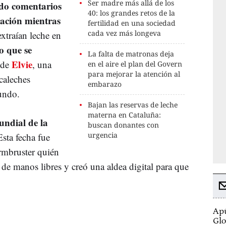
Ser madre más allá de los
ido comentarios
40: los grandes retos de la
ación mientras
fertilidad en una sociedad
cada vez más longeva
extraían leche en
o que se
La falta de matronas deja
Elvie
 de
, una
en el aire el plan del Govern
para mejorar la atención al
caleches
embarazo
undo.
Bajan las reservas de leche
materna en Cataluña:
ndial de la
buscan donantes con
urgencia
Esta fecha fue
rmbruster quién
e de manos libres y creó una aldea digital para que
Apú
Glo