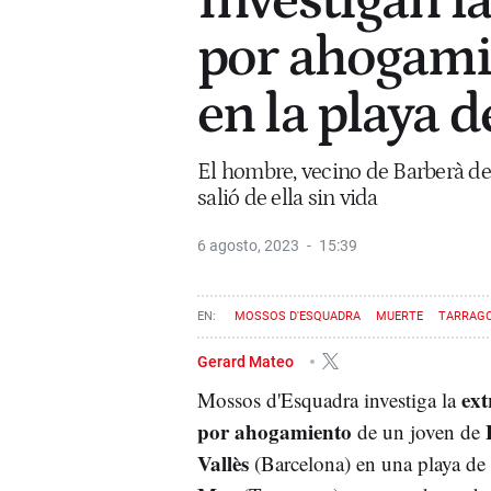
Investigan l
por ahogami
en la playa 
El hombre, vecino de Barberà del
salió de ella sin vida
6 agosto, 2023
15:39
MOSSOS D'ESQUADRA
MUERTE
TARRAG
Gerard Mateo
ext
Mossos d'Esquadra investiga la
por ahogamiento
de un joven de
Vallès
(Barcelona) en una playa de