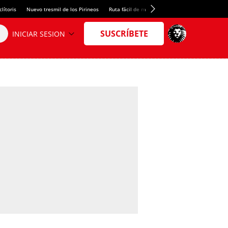
lítoris
Nuevo tresmil de los Pirineos
Ruta fácil de montaña
El arroz más meloso