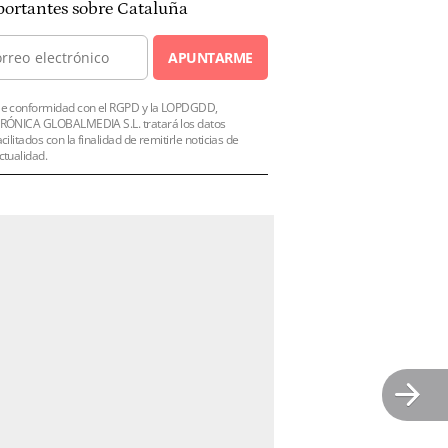
ortantes sobre Cataluña
APUNTARME
e conformidad con el RGPD y la LOPDGDD,
RÓNICA GLOBALMEDIA S.L. tratará los datos
acilitados con la finalidad de remitirle noticias de
ctualidad.