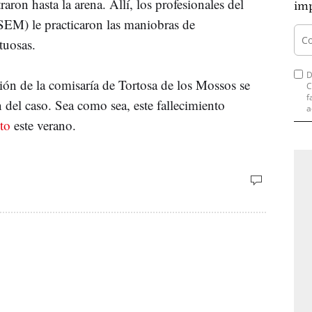
traron hasta la arena. Allí, los profesionales del
imp
EM) le practicaron las maniobras de
tuosas.
D
ión de la comisaría de Tortosa de los Mossos se
C
f
 del caso. Sea como sea, este fallecimiento
a
to
este verano.