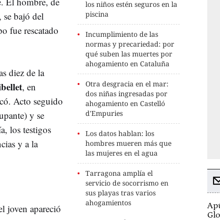
e. El hombre, de
los niños estén seguros en la
piscina
 se bajó del
po fue rescatado
Incumplimiento de las
normas y precariedad: por
qué suben las muertes por
ahogamiento en Cataluña
as diez de la
Otra desgracia en el mar:
bellet
, en
dos niñas ingresadas por
có. Acto seguido
ahogamiento en Castelló
d'Empuries
cupante) y se
a, los testigos
Los datos hablan: los
cias y a la
hombres mueren más que
las mujeres en el agua
Tarragona amplía el
servicio de socorrismo en
sus playas tras varios
ahogamientos
Apú
l joven apareció
Glo