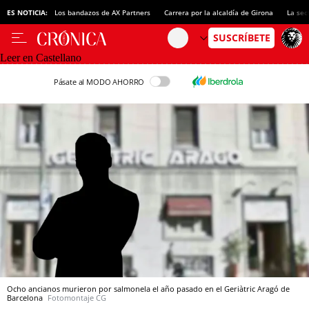
ES NOTICIA:
Los bandazos de AX Partners
Carrera por la alcaldía de Girona
La sec
Leer en Castellano
Pásate al MODO AHORRO
Ocho ancianos murieron por salmonela el año pasado en el Geriàtric Aragó de
Barcelona
Fotomontaje CG