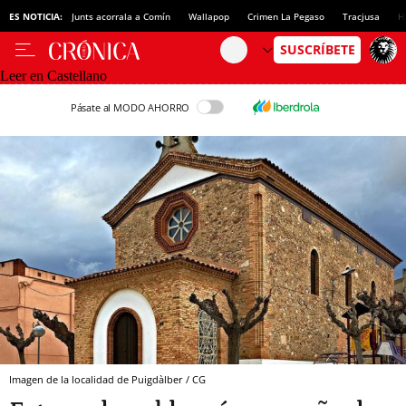
ES NOTICIA:
Junts acorrala a Comín
Wallapop
Crimen La Pegaso
Tracjusa
H
Leer en Castellano
Pásate al MODO AHORRO
Imagen de la localidad de Puigdàlber / CG