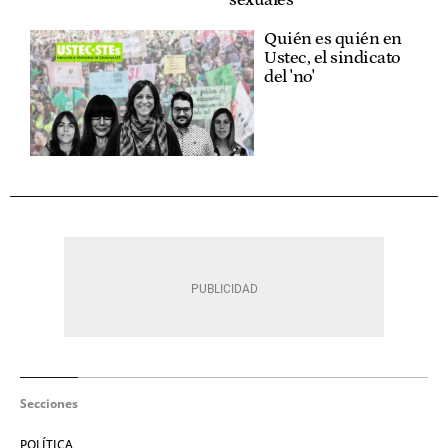
Quién es quién en
Ustec, el sindicato
del 'no'
Secciones
POLÍTICA