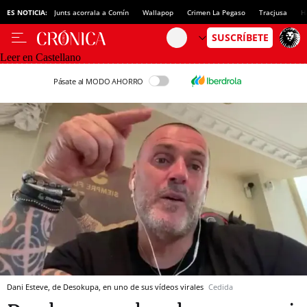
ES NOTICIA:
Junts acorrala a Comín
Wallapop
Crimen La Pegaso
Tracjusa
H
Leer en Castellano
Pásate al MODO AHORRO
Dani Esteve, de Desokupa, en uno de sus vídeos virales
Cedida