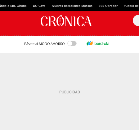
ándalo ERC Girona
DO Cava
Nuevas dotaciones Mossos
365 Obrador
Pueblo de
Pásate al MODO AHORRO