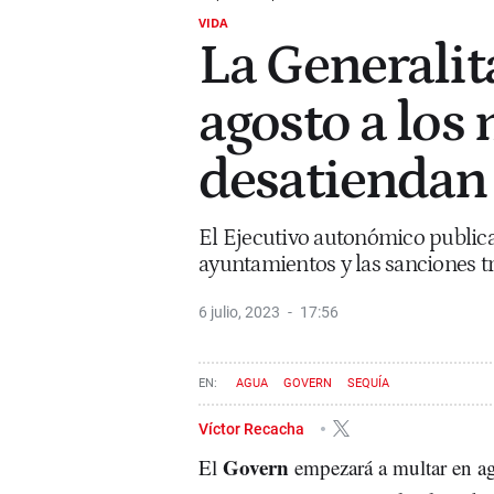
VIDA
La Generalit
agosto a los
desatiendan 
El Ejecutivo autonómico publica
ayuntamientos y las sanciones tr
6 julio, 2023
17:56
AGUA
GOVERN
SEQUÍA
Víctor Recacha
Govern
El
empezará a multar en ag