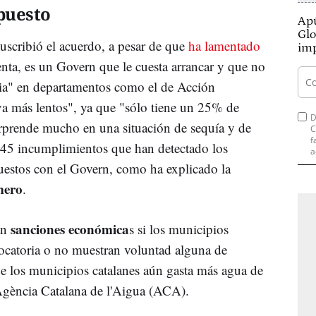
upuesto
Apú
Glo
uscribió el acuerdo, a pesar de que
ha lamentado
imp
enta, es un Govern que le cuesta arrancar y que no
aria" en departamentos como el de Acción
va más lentos", ya que "sólo tiene un 25% de
D
orprende mucho en una situación de sequía y de
C
f
s 45 incumplimientos que han detectado los
a
puestos con el Govern, como ha explicado la
mero
.
sanciones económica
rán
s si los municipios
ocatoria o no muestran voluntad alguna de
de los municipios catalanes aún gasta más agua de
 Agència Catalana de l'Aigua (ACA).