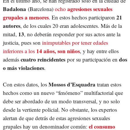
En el último año, se han registrado solo en la ciudad de
Badalona
agresiones sexuales
(Barcelona)
ocho
grupales a menores
21
. En estos hechos participaron
autores
, de los cuales 20 eran adolescentes. Más de la
13
mitad,
, no deberán responder por sus actos ante la
justicia, pues son
inimputables por tener edades
14 años, son niños
inferiores a los
, y hay entre ellos
cuatro reincidentes
dos
además
por su participación en
o más violaciones
.
Mossos d’Esquadra
Con estos datos, los
tratan estos
hechos como un nuevo “fenómeno” multifactorial que
debe ser abordado de un modo transversal, y no solo
desde la vertiente policial. No obstante, los expertos
alertan de que detrás de estas agresiones sexuales
el consumo
grupales hay un denominador común: