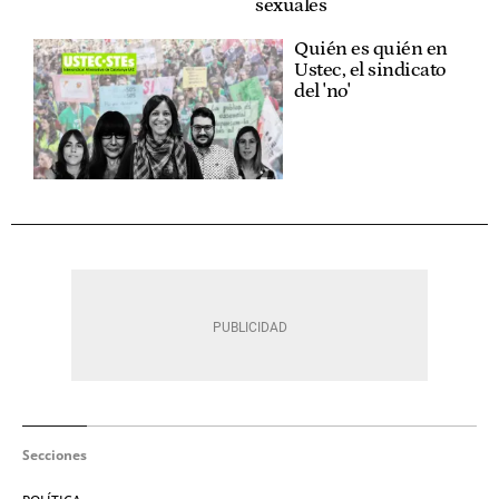
sexuales
Quién es quién en
Ustec, el sindicato
del 'no'
Secciones