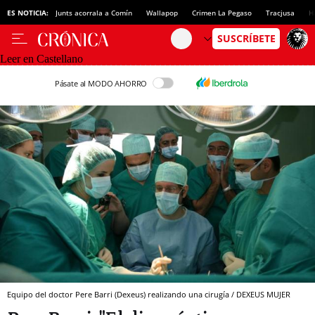
ES NOTICIA:
Junts acorrala a Comín
Wallapop
Crimen La Pegaso
Tracjusa
H
Leer en Castellano
Pásate al MODO AHORRO
Equipo del doctor Pere Barri (Dexeus) realizando una cirugía / DEXEUS MUJER