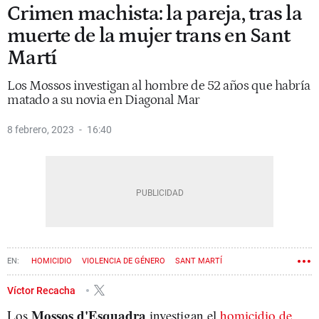
Crimen machista: la pareja, tras la
muerte de la mujer trans en Sant
Martí
Los Mossos investigan al hombre de 52 años que habría
matado a su novia en Diagonal Mar
8 febrero, 2023
16:40
HOMICIDIO
VIOLENCIA DE GÉNERO
SANT MARTÍ
TRANSGÉNERO
CRIMEN
Víctor Recacha
Mossos d'Esquadra
Los
investigan el
homicidio de