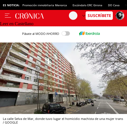
ES NOTICIA:
Promoción inmobiliaria Menorca
Escándalo ERC Girona
DO Cava
N
Leer en Castellano
Pásate al MODO AHORRO
La calle Selva de Mar, donde tuvo lugar el homicidio machista de una mujer trans
/ GOOGLE