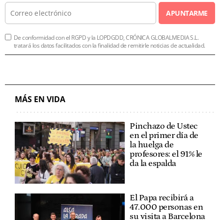
APUNTARME
De conformidad con el RGPD y la LOPDGDD, CRÓNICA GLOBALMEDIA S.L.
tratará los datos facilitados con la finalidad de remitirle noticias de actualidad.
MÁS EN VIDA
Pinchazo de Ustec
en el primer día de
la huelga de
profesores: el 91% le
da la espalda
El Papa recibirá a
47.000 personas en
su visita a Barcelona