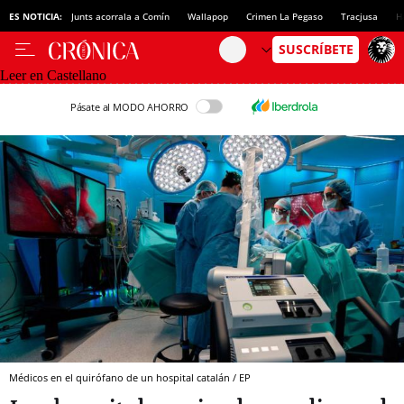
ES NOTICIA:
Junts acorrala a Comín
Wallapop
Crimen La Pegaso
Tracjusa
H
Leer en Castellano
Pásate al MODO AHORRO
Médicos en el quirófano de un hospital catalán / EP