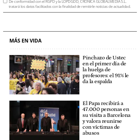
De conformidad con el RGPD y la LOPDGDD, CRÓNICA GLOBALMEDIA S.L.
tratará los datos facilitados con la finalidad de remitirle noticias de actualidad.
MÁS EN VIDA
Pinchazo de Ustec
en el primer día de
la huelga de
profesores: el 91% le
da la espalda
El Papa recibirá a
47.000 personas en
su visita a Barcelona
y valora reunirse
con víctimas de
abusos