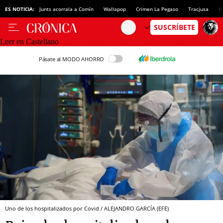
ES NOTICIA:
Junts acorrala a Comín
Wallapop
Crimen La Pegaso
Tracjusa
H
Leer en Castellano
Pásate al MODO AHORRO
Uno de los hospitalizados por Covid / ALEJANDRO GARCÍA (EFE)