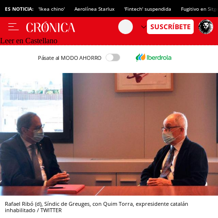
ES NOTICIA:
'Ikea chino'
Aerolínea Starlux
'Fintech' suspendida
Fugitivo en Sitg
Leer en Castellano
Pásate al MODO AHORRO
Rafael Ribó (d), Síndic de Greuges, con Quim Torra, expresidente catalán
inhabilitado / TWITTER