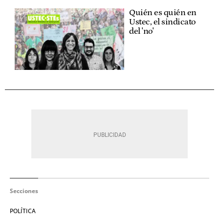
Quién es quién en
Ustec, el sindicato
del 'no'
Secciones
POLÍTICA