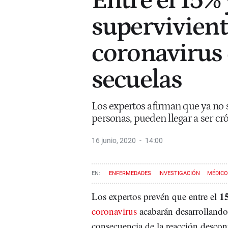
Entre el 15% 
supervivient
coronavirus 
secuelas
Los expertos afirman que ya no 
personas, pueden llegar a ser cr
16 junio, 2020
14:00
ENFERMEDADES
INVESTIGACIÓN
MÉDIC
1
Los expertos prevén que entre el
coronavirus
acabarán desarrollando
consecuencia de la reacción descon