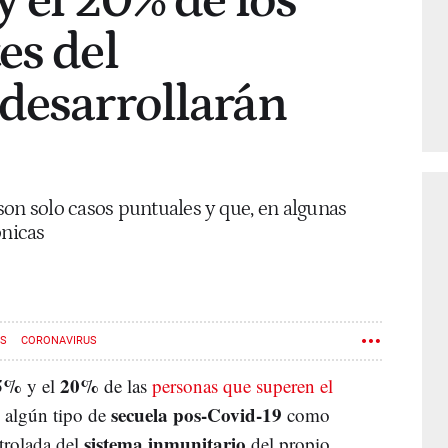
y el 20% de los
es del
desarrollarán
son solo casos puntuales y que, en algunas
ónicas
OS
CORONAVIRUS
5%
20%
y el
de las
personas que superen el
secuela pos-Covid-19
 algún tipo de
como
sistema inmunitario
trolada del
del propio