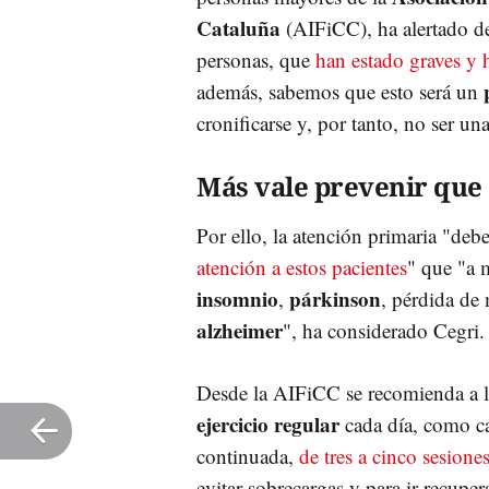
Cataluña
(AIFiCC), ha alertado de
personas, que
han estado graves y
además, sabemos que esto será un
cronificarse y, por tanto, no ser un
Más vale prevenir que
Por ello, la atención primaria "debe
atención a estos pacientes
" que "a 
insomnio
párkinson
,
, pérdida de
alzheimer
", ha considerado Cegri.
Desde la AIFiCC se recomienda a la
ejercicio regular
cada día, como c
continuada,
de tres a cinco sesion
evitar sobrecargas y para ir recupe