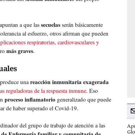
secuelas
apuntan a que las
serán básicamente
ntolerancia al esfuerzo, otros afirman que pueden
licaciones respiratorias, cardiovasculares y
más graves
ero
.
uales
reacción inmunitaria exagerada
o produce una
nas reguladoras de la respuesta inmune
. Eso
proceso inflamatorio
un
generalizado que puede
sar de haber superado el Covid-19.
dinador del grupo de trabajo de atención a las
Apú
Glo
 de Enfermería familiar y comunitaria de