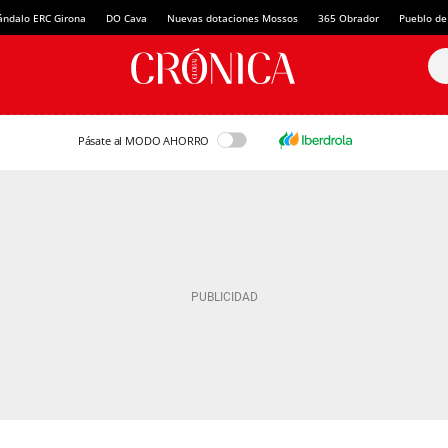
ándalo ERC Girona
DO Cava
Nuevas dotaciones Mossos
365 Obrador
Pueblo de
Pásate al MODO AHORRO