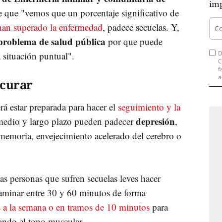
imp
 que "vemos que un porcentaje significativo de
 han superado la enfermedad
, padece secuelas. Y,
problema de salud pública
por que puede
D
a situación puntual".
C
f
a
 curar
rá estar preparada para hacer el
seguimiento y la
depresión
medio y largo plazo pueden padecer
,
 memoria, envejecimiento acelerado del cerebro o
s personas que sufren secuelas leves hacer
aminar entre 30 y 60 minutos de forma
es a la semana o en tramos de 10 minutos
para
rando el tono muscular.