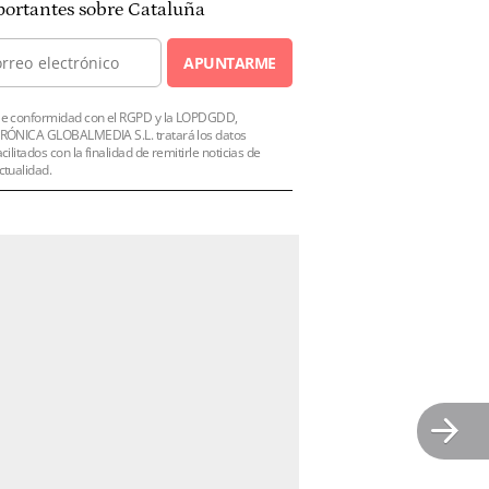
ortantes sobre Cataluña
APUNTARME
e conformidad con el RGPD y la LOPDGDD,
RÓNICA GLOBALMEDIA S.L. tratará los datos
acilitados con la finalidad de remitirle noticias de
ctualidad.