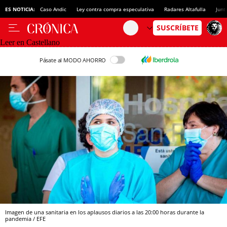
ES NOTICIA:
Caso Andic
Ley contra compra especulativa
Radares Altafulla
Junt
Leer en Castellano
Pásate al MODO AHORRO
Imagen de una sanitaria en los aplausos diarios a las 20:00 horas durante la
pandemia / EFE