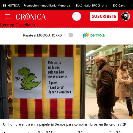
ES NOTICIA:
Promoción inmobiliaria Menorca
Escándalo ERC Girona
DO Cava
N
Leer en Castellano
Pásate al MODO AHORRO
Un hombre entra en la papelería Demos para comprar libros, en Barcelona / EP